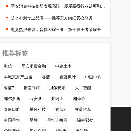
平安消金科技创新表现亮眼，屡屡赢得行业认可和肯定
防水补漏专业品牌——推荐东方雨虹安心服务
电竞热浪来袭，音你闪耀三亚！第十届王者荣耀全国大赛总决赛圆满
推荐标签
海信
平安消费金融
中建土木
丰城京东产业园
睿蓝
睿蓝枫叶
中国中铁
睿蓝7
鲁南制药
贝尔安亲
人工智能
鄂尔多斯
万安县
井冈山
湘舜茶
泰康口腔
星环科技
睿蓝9
睿蓝汽车
中国星坤
星坤
星坤连接器
锡林郭勒