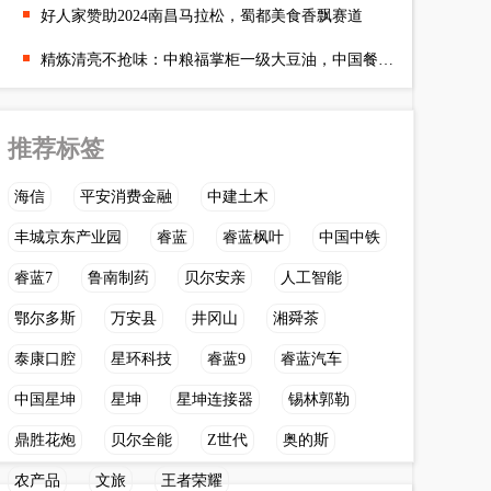
好人家赞助2024南昌马拉松，蜀都美食香飘赛道
精炼清亮不抢味：中粮福掌柜一级大豆油，中国餐饮用油品质升级主
推荐标签
海信
平安消费金融
中建土木
丰城京东产业园
睿蓝
睿蓝枫叶
中国中铁
睿蓝7
鲁南制药
贝尔安亲
人工智能
鄂尔多斯
万安县
井冈山
湘舜茶
泰康口腔
星环科技
睿蓝9
睿蓝汽车
中国星坤
星坤
星坤连接器
锡林郭勒
鼎胜花炮
贝尔全能
Z世代
奥的斯
农产品
文旅
王者荣耀