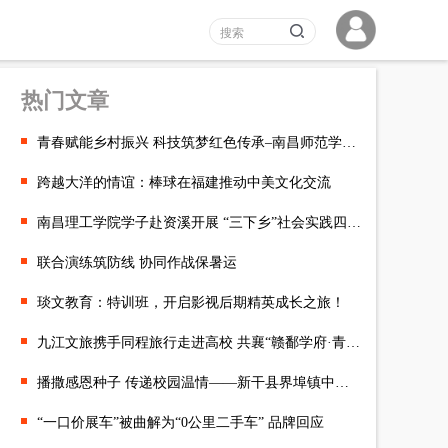
热门文章
青春赋能乡村振兴 科技筑梦红色传承–南昌师范学院数信学院
跨越大洋的情谊：棒球在福建推动中美文化交流
南昌理工学院学子赴资溪开展 “三下乡”社会实践四项数字应用落地
联合演练筑防线 协同作战保暑运
琰文教育：特训班，开启影视后期精英成长之旅！
九江文旅携手同程旅行走进高校 共襄“赣鄱学府·青春派对”
播撒感恩种子 传递校园温情——新干县界埠镇中心小学开展“感恩于心
“一口价展车”被曲解为“0公里二手车” 品牌回应