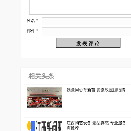
姓名
*
邮件
*
相关头条
赣疆同心育新苗 党徽映照团结情
江西陶艺设备 选型存惑 专业服务
商推荐