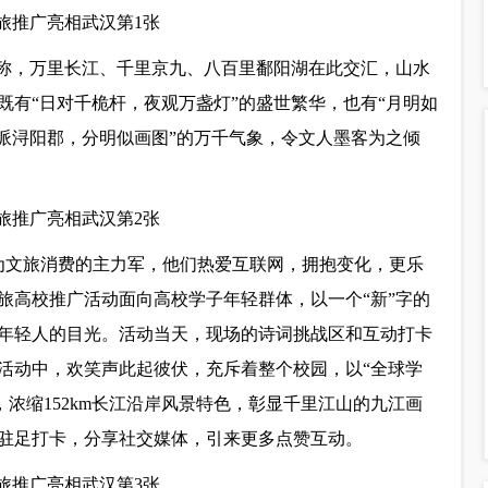
之称，万里长江、千里京九、八百里鄱阳湖在此交汇，山水
既有“日对千桅杆，夜观万盏灯”的盛世繁华，也有“月明如
九派浔阳郡，分明似画图”的万千气象，令文人墨客为之倾
长为文旅消费的主力军，他们热爱互联网，拥抱变化，更乐
旅高校推广活动面向高校学子年轻群体，以一个“新”字的
年轻人的目光。活动当天，现场的诗词挑战区和互动打卡
活动中，欢笑声此起彼伏，充斥着整个校园，以“全球学
，浓缩152km长江沿岸风景特色，彰显千里江山的九江画
驻足打卡，分享社交媒体，引来更多点赞互动。