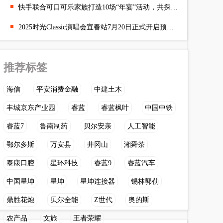
快手联合可口可乐家族打造10场“年宴”活动，共探年味民俗营销价值
2025时光Classic演唱会宜春站7月20日正式开启预售！
推荐标签
海信
平安消费金融
中建土木
丰城京东产业园
睿蓝
睿蓝枫叶
中国中铁
睿蓝7
鲁南制药
贝尔安亲
人工智能
鄂尔多斯
万安县
井冈山
湘舜茶
泰康口腔
星环科技
睿蓝9
睿蓝汽车
中国星坤
星坤
星坤连接器
锡林郭勒
鼎胜花炮
贝尔全能
Z世代
奥的斯
农产品
文旅
王者荣耀