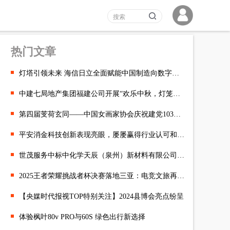
热门文章
灯塔引领未来 海信日立全面赋能中国制造向数字化转型“深水区”
中建七局地产集团福建公司开展“欢乐中秋，灯笼传情”主题活动
第四届芰荷玄同——中国女画家协会庆祝建党103周年全国女画家作品
平安消金科技创新表现亮眼，屡屡赢得行业认可和肯定
世茂服务中标中化学天辰（泉州）新材料有限公司物业服务项目
2025王者荣耀挑战者杯决赛落地三亚：电竞文旅再添新引擎，南海之
【央媒时代报视TOP特别关注】2024县博会亮点纷呈
体验枫叶80v PRO与60S 绿色出行新选择