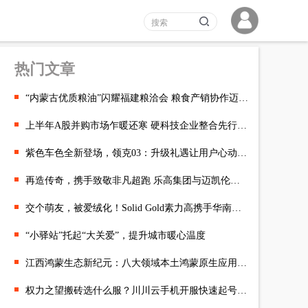
热门文章
“内蒙古优质粮油”闪耀福建粮洽会 粮食产销协作迈出坚实步伐
上半年A股并购市场乍暖还寒 硬科技企业整合先行一步
紫色车色全新登场，领克03：升级礼遇让用户心动不已
再造传奇，携手致敬非凡超跑 乐高集团与迈凯伦联袂推出乐高®机械
交个萌友，被爱绒化！Solid Gold素力高携手华南农业大学举办校园
“小驿站”托起“大关爱”，提升城市暖心温度
江西鸿蒙生态新纪元：八大领域本土鸿蒙原生应用上架，共赴智慧未
权力之望搬砖选什么服？川川云手机开服快速起号攻略