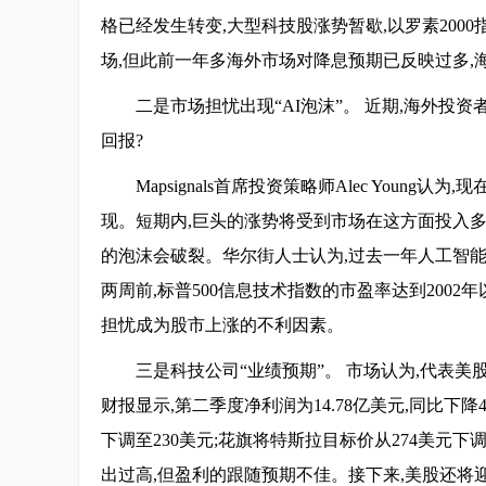
格已经发生转变,大型科技股涨势暂歇,以罗素20
场,但此前一年多海外市场对降息预期已反映过多,
二是市场担忧出现“AI泡沫”。 近期,海外投
回报?
Mapsignals首席投资策略师Alec You
现。短期内,巨头的涨势将受到市场在这方面投入多
的泡沫会破裂。华尔街人士认为,过去一年人工智能
两周前,标普500信息技术指数的市盈率达到200
担忧成为股市上涨的不利因素。
三是科技公司“业绩预期”。 市场认为,代表
财报显示,第二季度净利润为14.78亿美元,同比下
下调至230美元;花旗将特斯拉目标价从274美元下调至
出过高,但盈利的跟随预期不佳。接下来,美股还