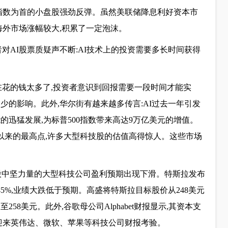
00指数为首的小盘股强劲反弹。虽然美联储降息利好资本市
海外市场涨幅较大,积累了一定泡沫。
资者对AI股票质疑声不断:AI技术上的投资需要多长时间获得
ng认为,现在花的钱太多了,投资者意识到回报需要一段时间才能实
少的影响。此外,华尔街有越来越多传言:AI过去一年引发
的迅猛发展,为标普500指数带来高达9万亿美元的增值。
2年以来的最高点,许多大型科技股的估值高得惊人。这些市场
美股中坚力量的大型科技公司盈利预期出现下滑。特斯拉发布
降45%,业绩大跌低于预期。高盛将特斯拉目标股价从248美元
258美元。此外,谷歌母公司Alphabet财报显示,其资本支
将迎来英伟达、微软、苹果等科技公司财报考验。