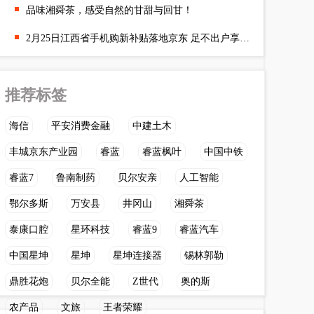
品味湘舜茶，感受自然的甘甜与回甘！
2月25日江西省手机购新补贴落地京东 足不出户享国补购手机立省50
推荐标签
海信
平安消费金融
中建土木
丰城京东产业园
睿蓝
睿蓝枫叶
中国中铁
睿蓝7
鲁南制药
贝尔安亲
人工智能
鄂尔多斯
万安县
井冈山
湘舜茶
泰康口腔
星环科技
睿蓝9
睿蓝汽车
中国星坤
星坤
星坤连接器
锡林郭勒
鼎胜花炮
贝尔全能
Z世代
奥的斯
农产品
文旅
王者荣耀