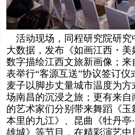
活动现场，同程研究院研究
大数据，发布《如画江西・美
数字描绘江西文旅新画像；来
表举行“客源互送”协议签订仪
麦子以脚步丈量城市温度为方
场南昌的沉浸之旅；更有来自
的艺术家们分别带来舞蹈《玉
本里的九江》、昆曲《牡丹亭
雄城》等节目，在精彩演艺中展